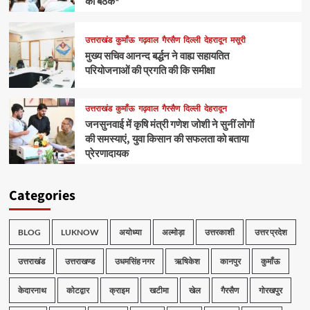
की बैठक*
उत्तराखंड
कुमाँऊ
गढ़वाल
गैरसैण
दिल्ली
देहरादून
मसूरी
मुख्य सचिव आनन्द बर्द्धन ने वाह्य सहायतित
परियोजनाओं की प्रगति की कि समीक्षा
उत्तराखंड
कुमाँऊ
गढ़वाल
गैरसैण
दिल्ली
देहरादून
जनसुनवाई में कृषि मंत्री गणेश जोशी ने सुनीं लोगों
की समस्याएं, युवा किसान की सफलता को बताया
प्रेरणादायक
Categories
BLOG
LUKNOW
अयोध्या
अल्मोड़ा
उत्तरकाशी
उत्तर प्रदेश
उत्तराखंड
उत्तराखण्ड
उधमसिंह नगर
ऋषिकेश
कानपुर
कुमाँऊ
केदारनाथ
कोटद्वार
क्राइम
खटीमा
खेल
गैरसैण
गोरखपुर