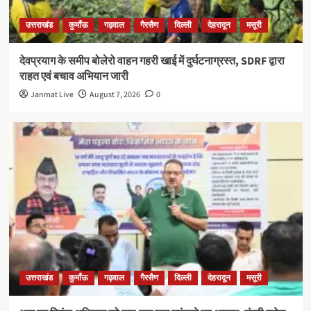
उत्तराखंड
कुमाँऊ
गढ़वाल
गैरसैण
दिल्ली
देहरादून
मसूरी
देवप्रयाग के समीप बोलेरो वाहन गहरी खाई में दुर्घटनाग्रस्त, SDRF द्वारा
राहत एवं बचाव अभियान जारी
Janmat Live
August 7, 2026
0
उत्तराखंड
कुमाँऊ
गढ़वाल
गैरसैण
दिल्ली
देहरादून
मसूरी