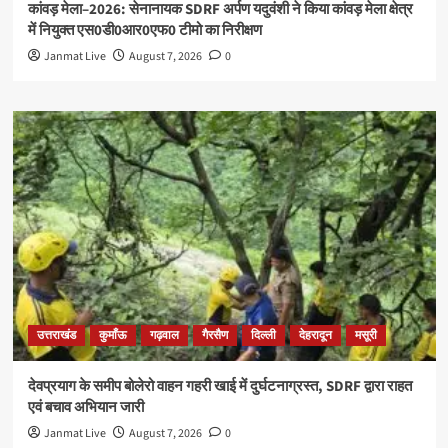
कांवड़ मेला–2026: सेनानायक SDRF अर्पण यदुवंशी ने किया कांवड़ मेला क्षेत्र
में नियुक्त एस0डी0आर0एफ0 टीमो का निरीक्षण
Janmat Live
August 7, 2026
0
उत्तराखंड
कुमाँऊ
गढ़वाल
गैरसैण
दिल्ली
देहरादून
मसूरी
देवप्रयाग के समीप बोलेरो वाहन गहरी खाई में दुर्घटनाग्रस्त, SDRF द्वारा राहत
एवं बचाव अभियान जारी
Janmat Live
August 7, 2026
0