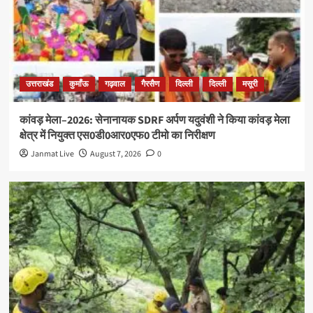
उत्तराखंड
कुमाँऊ
गढ़वाल
गैरसैण
दिल्ली
दिल्ली
मसूरी
कांवड़ मेला–2026: सेनानायक SDRF अर्पण यदुवंशी ने किया कांवड़ मेला
क्षेत्र में नियुक्त एस0डी0आर0एफ0 टीमो का निरीक्षण
Janmat Live
August 7, 2026
0