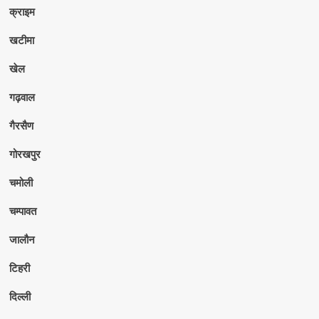
क्राइम
खटीमा
खेल
गढ़वाल
गैरसैण
गोरखपुर
चमोली
चम्पावत
जालौन
टिहरी
दिल्ली