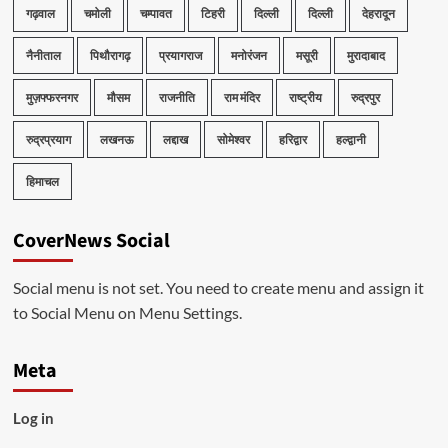
गढ़वाल
चमोली
चम्पावत
टिहरी
दिल्ली
दिल्ली
देहरादून
नैनीताल
पिथौरागढ़
प्रयागराज
मनोरंजन
मसूरी
मुरादाबाद
मुज़फ्फरनगर
मौसम
राजनीति
राम मंदिर
राष्ट्रीय
रुद्रपुर
रुद्रप्रयाग
लखनऊ
लद्दाख
सोमेश्वर
हरिद्वार
हल्द्वानी
हिमाचल
CoverNews Social
Social menu is not set. You need to create menu and assign it
to Social Menu on Menu Settings.
Meta
Log in