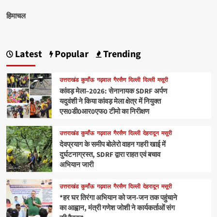
हिमाचल
Latest
Popular
Trending
उत्तराखंड
कुमाँऊ
गढ़वाल
गैरसैण
दिल्ली
दिल्ली
मसूरी
कांवड़ मेला–2026: सेनानायक SDRF अर्पण
यदुवंशी ने किया कांवड़ मेला क्षेत्र में नियुक्त
एस0डी0आर0एफ0 टीमो का निरीक्षण
उत्तराखंड
कुमाँऊ
गढ़वाल
गैरसैण
दिल्ली
देहरादून
मसूरी
देवप्रयाग के समीप बोलेरो वाहन गहरी खाई में
दुर्घटनाग्रस्त, SDRF द्वारा राहत एवं बचाव
अभियान जारी
उत्तराखंड
कुमाँऊ
गढ़वाल
गैरसैण
दिल्ली
देहरादून
मसूरी
*हर घर तिरंगा अभियान को जन-जन तक पहुंचाने
का आह्वान, मंत्री गणेश जोशी ने कार्यकर्ताओं संग