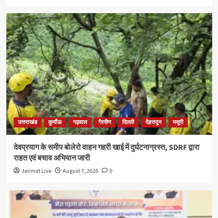
उत्तराखंड
कुमाँऊ
गढ़वाल
गैरसैण
दिल्ली
देहरादून
मसूरी
देवप्रयाग के समीप बोलेरो वाहन गहरी खाई में दुर्घटनाग्रस्त, SDRF द्वारा
राहत एवं बचाव अभियान जारी
Janmat Live
August 7, 2026
0