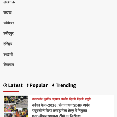
लखनऊ
लद्दाख
सोमेश्वर
हमीरपुर
हरिद्वार
हल्द्वानी
हिमाचल
Latest
Popular
Trending
उत्तराखंड
कुमाँऊ
गढ़वाल
गैरसैण
दिल्ली
दिल्ली
मसूरी
कांवड़ मेला–2026: सेनानायक SDRF अर्पण
यदुवंशी ने किया कांवड़ मेला क्षेत्र में नियुक्त
एस0डी0आर0एफ0 टीमो का निरीक्षण