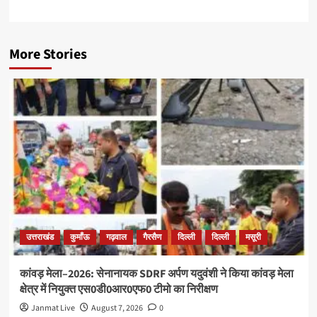
More Stories
उत्तराखंड
कुमाँऊ
गढ़वाल
गैरसैण
दिल्ली
दिल्ली
मसूरी
कांवड़ मेला–2026: सेनानायक SDRF अर्पण यदुवंशी ने किया कांवड़ मेला
क्षेत्र में नियुक्त एस0डी0आर0एफ0 टीमो का निरीक्षण
Janmat Live
August 7, 2026
0