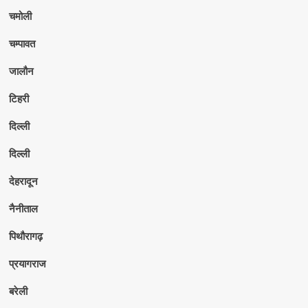
चमोली
चम्पावत
जालौन
टिहरी
दिल्ली
दिल्ली
देहरादून
नैनीताल
पिथौरागढ़
प्रयागराज
बरेली