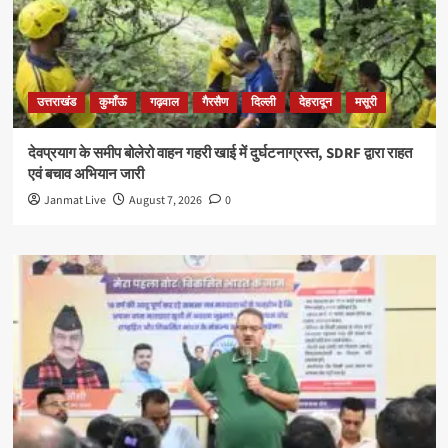
उत्तराखंड
कुमाँऊ
गढ़वाल
गैरसैण
दिल्ली
देहरादून
मसूरी
देवप्रयाग के समीप बोलेरो वाहन गहरी खाई में दुर्घटनाग्रस्त, SDRF द्वारा राहत
एवं बचाव अभियान जारी
Janmat Live
August 7, 2026
0