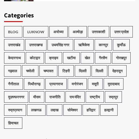
Categories
BLOG
LUKNOW
अयोध्या
अल्मोड़ा
उत्तरकाशी
उत्तर प्रदेश
उत्तराखंड
उत्तराखण्ड
उधमसिंह नगर
ऋषिकेश
कानपुर
कुमाँऊ
केदारनाथ
कोटद्वार
क्राइम
खटीमा
खेल
गैरसैण
गोरखपुर
गढ़वाल
चमोली
चम्पावत
टिहरी
दिल्ली
दिल्ली
देहरादून
नैनीताल
पिथौरागढ़
प्रयागराज
मनोरंजन
मसूरी
मुरादाबाद
मुज़फ्फरनगर
मौसम
राजनीति
राम मंदिर
राष्ट्रीय
रुद्रपुर
रुद्रप्रयाग
लखनऊ
लद्दाख
सोमेश्वर
हरिद्वार
हल्द्वानी
हिमाचल