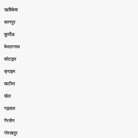
ऋषिकेश
कानपुर
कुमाँऊ
केदारनाथ
कोटद्वार
क्राइम
खटीमा
खेल
गढ़वाल
गैरसैण
गोरखपुर