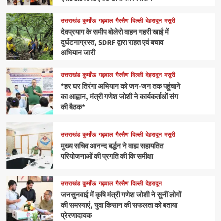
उत्तराखंड
कुमाँऊ
गढ़वाल
गैरसैण
दिल्ली
देहरादून
मसूरी
देवप्रयाग के समीप बोलेरो वाहन गहरी खाई में
दुर्घटनाग्रस्त, SDRF द्वारा राहत एवं बचाव
अभियान जारी
उत्तराखंड
कुमाँऊ
गढ़वाल
गैरसैण
दिल्ली
देहरादून
मसूरी
*हर घर तिरंगा अभियान को जन-जन तक पहुंचाने
का आह्वान, मंत्री गणेश जोशी ने कार्यकर्ताओं संग
की बैठक*
उत्तराखंड
कुमाँऊ
गढ़वाल
गैरसैण
दिल्ली
देहरादून
मसूरी
मुख्य सचिव आनन्द बर्द्धन ने वाह्य सहायतित
परियोजनाओं की प्रगति की कि समीक्षा
उत्तराखंड
कुमाँऊ
गढ़वाल
गैरसैण
दिल्ली
देहरादून
जनसुनवाई में कृषि मंत्री गणेश जोशी ने सुनीं लोगों
की समस्याएं, युवा किसान की सफलता को बताया
प्रेरणादायक