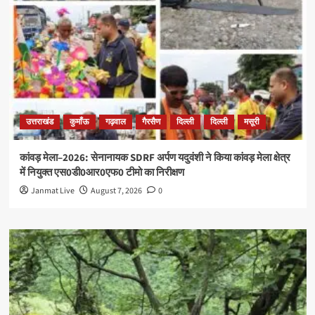
उत्तराखंड
कुमाँऊ
गढ़वाल
गैरसैण
दिल्ली
दिल्ली
मसूरी
कांवड़ मेला–2026: सेनानायक SDRF अर्पण यदुवंशी ने किया कांवड़ मेला क्षेत्र
में नियुक्त एस0डी0आर0एफ0 टीमो का निरीक्षण
Janmat Live
August 7, 2026
0