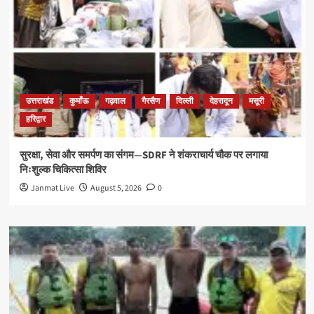
उत्तराखंड
कुमाँऊ
गढ़वाल
गैरसैण
दिल्ली
देहरादून
मसूरी
हरिद्वार
सुरक्षा, सेवा और समर्पण का संगम—SDRF ने शंकराचार्य चौक पर लगाया
निःशुल्क चिकित्सा शिविर
Janmat Live
August 5, 2026
0