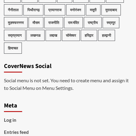
नैनीताल
पिथौरागढ़
प्रयागराज
मनोरंजन
मसूरी
मुरादाबाद
मुज़फ्फरनगर
मौसम
राजनीति
राम मंदिर
राष्ट्रीय
रुद्रपुर
रुद्रप्रयाग
लखनऊ
लद्दाख
सोमेश्वर
हरिद्वार
हल्द्वानी
हिमाचल
CoverNews Social
Social menu is not set. You need to create menu and assign it
to Social Menu on Menu Settings.
Meta
Log in
Entries feed