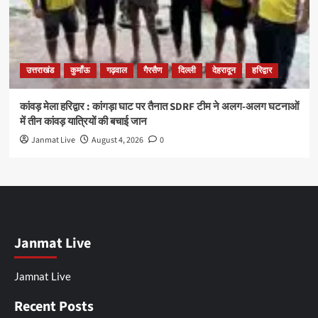
उत्तराखंड
कुमाँऊ
गढ़वाल
गैरसैण
दिल्ली
देहरादून
हरिद्वार
कांवड़ मेला हरिद्वार : कांगड़ा घाट पर तैनात SDRF टीम ने अलग-अलग घटनाओं
में तीन कांवड़ यात्रियों की बचाई जान
Janmat Live
August 4, 2026
0
Janmat Live
Jamnat Live
Recent Posts