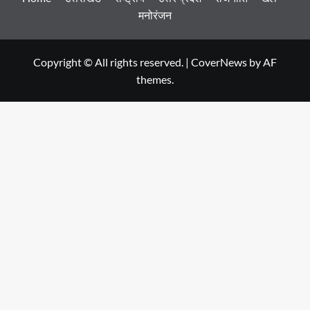
मनोरंजन
Copyright © All rights reserved.
|
CoverNews
by AF
themes.