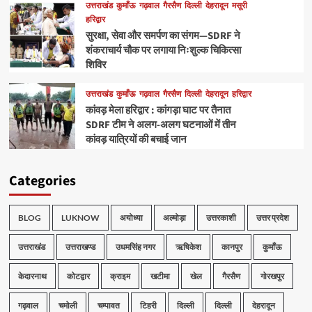
उत्तराखंड
कुमाँऊ
गढ़वाल
गैरसैण
दिल्ली
देहरादून
मसूरी
हरिद्वार
सुरक्षा, सेवा और समर्पण का संगम—SDRF ने
शंकराचार्य चौक पर लगाया निःशुल्क चिकित्सा
शिविर
उत्तराखंड
कुमाँऊ
गढ़वाल
गैरसैण
दिल्ली
देहरादून
हरिद्वार
कांवड़ मेला हरिद्वार : कांगड़ा घाट पर तैनात
SDRF टीम ने अलग-अलग घटनाओं में तीन
कांवड़ यात्रियों की बचाई जान
Categories
BLOG
LUKNOW
अयोध्या
अल्मोड़ा
उत्तरकाशी
उत्तर प्रदेश
उत्तराखंड
उत्तराखण्ड
उधमसिंह नगर
ऋषिकेश
कानपुर
कुमाँऊ
केदारनाथ
कोटद्वार
क्राइम
खटीमा
खेल
गैरसैण
गोरखपुर
गढ़वाल
चमोली
चम्पावत
टिहरी
दिल्ली
दिल्ली
देहरादून