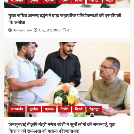
उत्तराखंड
कुमाँऊ
गढ़वाल
गैरसैण
दिल्ली
देहरादून
मसूरी
मुख्य सचिव आनन्द बर्द्धन ने वाह्य सहायतित परियोजनाओं की प्रगति की
कि समीक्षा
Janmat Live
August 5, 2026
0
उत्तराखंड
कुमाँऊ
गढ़वाल
गैरसैण
दिल्ली
देहरादून
जनसुनवाई में कृषि मंत्री गणेश जोशी ने सुनीं लोगों की समस्याएं, युवा
किसान की सफलता को बताया प्रेरणादायक