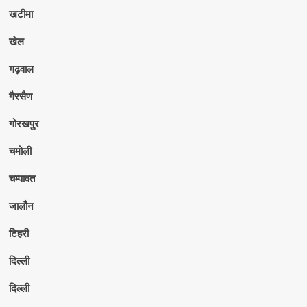
खटीमा
खेल
गढ़वाल
गैरसैण
गोरखपुर
चमोली
चम्पावत
जालौन
टिहरी
दिल्ली
दिल्ली