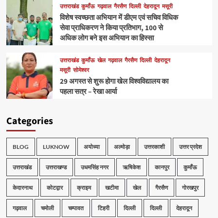
उत्तराखंड
कुमाँऊ
गढ़वाल
गैरसैण
दिल्ली
देहरादून
मसूरी
विशेष स्वच्छता अभियान में डीएम एवं सचिव विधिक
सेवा प्राधिकरण ने किया प्रतिभाग, 100 से
अधिक लोग बने इस अभियान का हिस्सा
उत्तराखंड
कुमाँऊ
खेल
गढ़वाल
गैरसैण
दिल्ली
देहरादून
मसूरी
सोमेश्वर
29 अगस्त से शुरू होगा खेल विश्वविद्यालय का
पहला सत्र – रेखा आर्या
Categories
BLOG
LUKNOW
अयोध्या
अल्मोड़ा
उत्तरकाशी
उत्तर प्रदेश
उत्तराखंड
उत्तराखण्ड
उधमसिंह नगर
ऋषिकेश
कानपुर
कुमाँऊ
केदारनाथ
कोटद्वार
क्राइम
खटीमा
खेल
गैरसैण
गोरखपुर
गढ़वाल
चमोली
चम्पावत
टिहरी
दिल्ली
दिल्ली
देहरादून