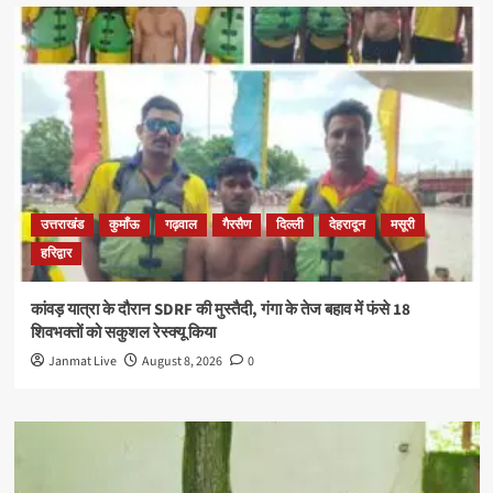
उत्तराखंड
कुमाँऊ
गढ़वाल
गैरसैण
दिल्ली
देहरादून
मसूरी
हरिद्वार
कांवड़ यात्रा के दौरान SDRF की मुस्तैदी, गंगा के तेज बहाव में फंसे 18
शिवभक्तों को सकुशल रेस्क्यू किया
Janmat Live
August 8, 2026
0