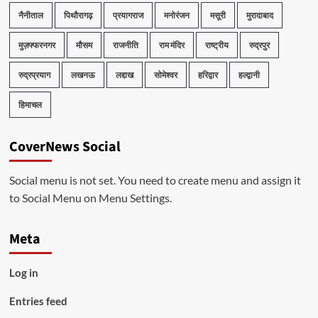
नैनीताल
पिथौरागढ़
प्रयागराज
मनोरंजन
मसूरी
मुरादाबाद
मुज़फ्फरनगर
मौसम
राजनीति
राम मंदिर
राष्ट्रीय
रुद्रपुर
रुद्रप्रयाग
लखनऊ
लद्दाख
सोमेश्वर
हरिद्वार
हल्द्वानी
हिमाचल
CoverNews Social
Social menu is not set. You need to create menu and assign it
to Social Menu on Menu Settings.
Meta
Log in
Entries feed