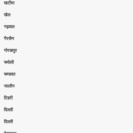
खटीमा
खेल
गढ़वाल
गैरसैण
गोरखपुर
चमोली
चम्पावत
जालौन
टिहरी
दिल्ली
दिल्ली