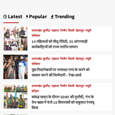
Latest
Popular
Trending
उत्तराखंड
कुमाँऊ
गढ़वाल
गैरसैण
दिल्ली
देहरादून
मसूरी
सोमेश्वर
14 महिलाओं को तीलू रौतेली, 35 आंगनवाड़ी
कार्यकत्रियों को राज्य स्तरीय सम्मान
उत्तराखंड
कुमाँऊ
गढ़वाल
गैरसैण
दिल्ली
देहरादून
मसूरी
सोमेश्वर
युवा निशानेबाजों पर जसपाल राणा के सपने को
साकार करने की जिम्मेदारी – रेखा आर्या
उत्तराखंड
कुमाँऊ
गढ़वाल
गैरसैण
दिल्ली
देहरादून
मसूरी
हरिद्वार
कांवड़ यात्रा के दौरान SDRF की मुस्तैदी, गंगा के
तेज बहाव में फंसे 18 शिवभक्तों को सकुशल रेस्क्यू
किया