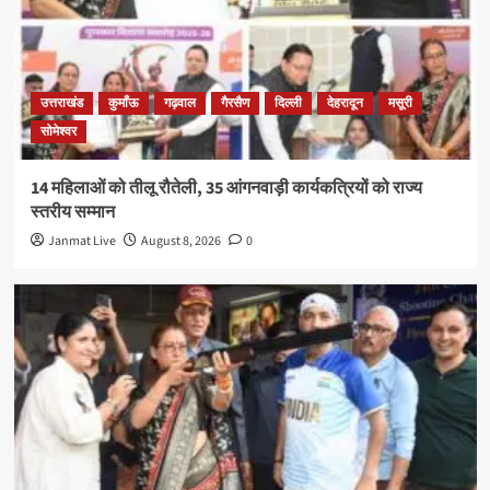
उत्तराखंड
कुमाँऊ
गढ़वाल
गैरसैण
दिल्ली
देहरादून
मसूरी
सोमेश्वर
14 महिलाओं को तीलू रौतेली, 35 आंगनवाड़ी कार्यकत्रियों को राज्य
स्तरीय सम्मान
Janmat Live
August 8, 2026
0