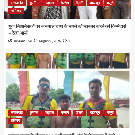
उत्तराखंड
कुमाँऊ
गढ़वाल
गैरसैण
दिल्ली
देहरादून
मसूरी
सोमेश्वर
युवा निशानेबाजों पर जसपाल राणा के सपने को साकार करने की जिम्मेदारी
– रेखा आर्या
Janmat Live
August 8, 2026
0
उत्तराखंड
कुमाँऊ
गढ़वाल
गैरसैण
दिल्ली
देहरादून
मसूरी
हरिद्वार