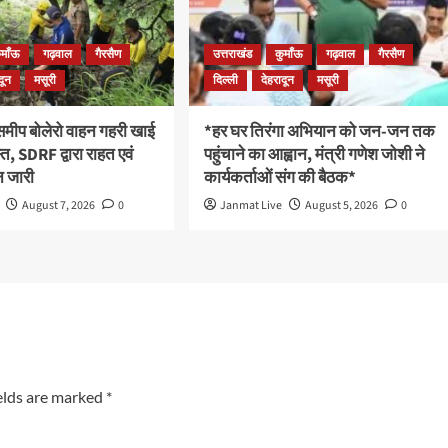
ुमाँऊ
गढ़वाल
गैरसैण
उत्तराखंड
कुमाँऊ
गढ़वाल
गैरसैण
दून
मसूरी
दिल्ली
देहरादून
मसूरी
 समीप बोलेरो वाहन गहरी खाई
*हर घर तिरंगा अभियान को जन-जन तक
रस्त, SDRF द्वारा राहत एवं
पहुंचाने का आह्वान, मंत्री गणेश जोशी ने
 जारी
कार्यकर्ताओं संग की बैठक*
August 7, 2026
0
Janmat Live
August 5, 2026
0
elds are marked
*