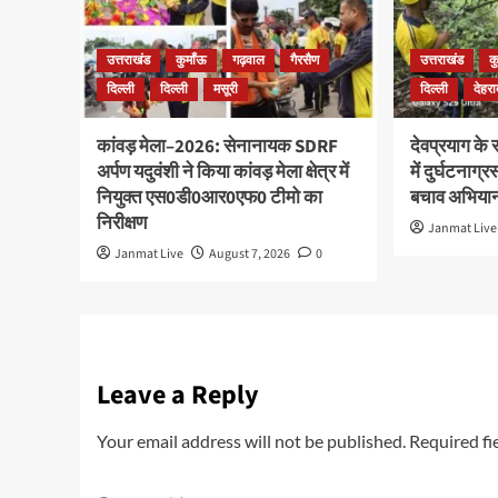
उत्तराखंड
कुमाँऊ
गढ़वाल
गैरसैण
उत्तराखंड
क
दिल्ली
दिल्ली
मसूरी
दिल्ली
देहरा
कांवड़ मेला–2026: सेनानायक SDRF
देवप्रयाग के
अर्पण यदुवंशी ने किया कांवड़ मेला क्षेत्र में
में दुर्घटनाग्
नियुक्त एस0डी0आर0एफ0 टीमो का
बचाव अभियान
निरीक्षण
Janmat Live
Janmat Live
August 7, 2026
0
Leave a Reply
Your email address will not be published.
Required fi