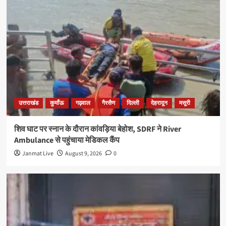
उत्तराखंड
कुमाँऊ
गढ़वाल
गैरसैण
दिल्ली
देहरादून
मसूरी
शिव घाट पर स्नान के दौरान कांवड़िया बेहोश, SDRF ने River
Ambulance से पहुंचाया मेडिकल कैंप
Janmat Live
August 9, 2026
0