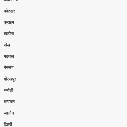
कोटद्वार
क्राइम
खटीमा
खेल
गढ़वाल
गैरसैण
गोरखपुर
चमोली
चम्पावत
जालौन
टिहरी