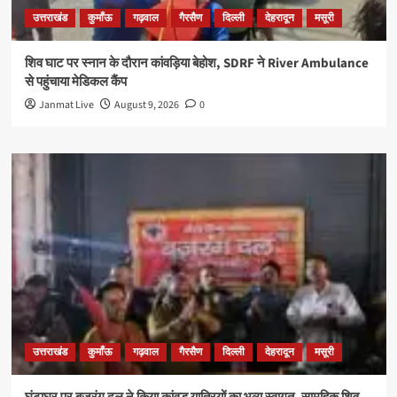
उत्तराखंड
कुमाँऊ
गढ़वाल
गैरसैण
दिल्ली
देहरादून
मसूरी
शिव घाट पर स्नान के दौरान कांवड़िया बेहोश, SDRF ने River Ambulance
से पहुंचाया मेडिकल कैंप
Janmat Live
August 9, 2026
0
उत्तराखंड
कुमाँऊ
गढ़वाल
गैरसैण
दिल्ली
देहरादून
मसूरी