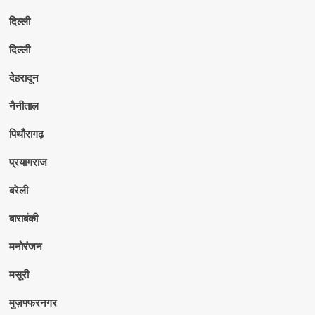
दिल्ली
दिल्ली
देहरादून
नैनीताल
पिथौरागढ़
प्रयागराज
बरेली
बाराबंकी
मनोरंजन
मसूरी
मुज़फ्फरनगर