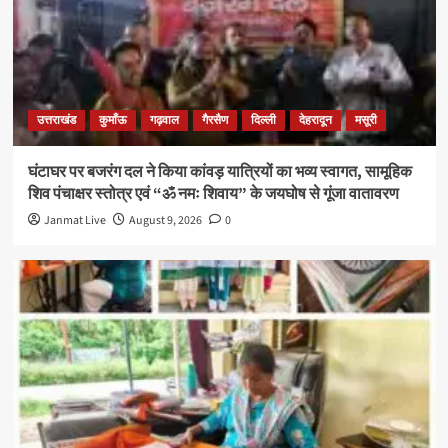
उत्तराखंड
कुमाँऊ
गढ़वाल
गैरसैण
दिल्ली
देहरादून
मसूरी
घंटाघर पर बजरंग दल ने किया कांवड़ यात्रियों का भव्य स्वागत, सामूहिक
शिव पंचाक्षर स्तोत्र एवं “ॐ नमः शिवाय” के जयघोष से गूंजा वातावरण
Janmat Live
August 9, 2026
0