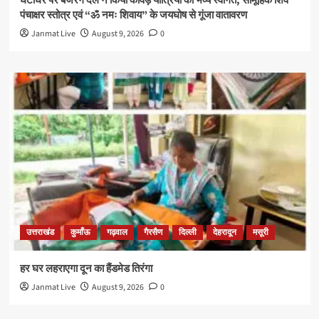
घंटाघर पर बजरंग दल ने किया कांवड़ यात्रियों का भव्य स्वागत, सामूहिक शिव
पंचाक्षर स्तोत्र एवं “ॐ नमः शिवाय” के जयघोष से गूंजा वातावरण
Janmat Live
August 9, 2026
0
उत्तराखंड
कुमाँऊ
गढ़वाल
गैरसैण
दिल्ली
देहरादून
मसूरी
हर घर लहराएगा दून का हैंडमेड तिरंगा
Janmat Live
August 9, 2026
0