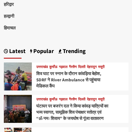
हरिद्वार
हल्द्वानी
हिमाचल
Latest
Popular
Trending
उत्तराखंड
कुमाँऊ
गढ़वाल
गैरसैण
दिल्ली
देहरादून
मसूरी
शिव घाट पर स्नान के दौरान कांवड़िया बेहोश,
SDRF ने River Ambulance से पहुंचाया
मेडिकल कैंप
उत्तराखंड
कुमाँऊ
गढ़वाल
गैरसैण
दिल्ली
देहरादून
मसूरी
घंटाघर पर बजरंग दल ने किया कांवड़ यात्रियों का
भव्य स्वागत, सामूहिक शिव पंचाक्षर स्तोत्र एवं
“ॐ नमः शिवाय” के जयघोष से गूंजा वातावरण