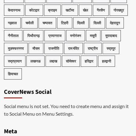
केदारनाथ
कोटद्वार
क्राइम
खटीमा
खेल
गैरसैण
गोरखपुर
गढ़वाल
चमोली
चम्पावत
टिहरी
दिल्ली
दिल्ली
देहरादून
नैनीताल
पिथौरागढ़
प्रयागराज
मनोरंजन
मसूरी
मुरादाबाद
मुज़फ्फरनगर
मौसम
राजनीति
राम मंदिर
राष्ट्रीय
रुद्रपुर
रुद्रप्रयाग
लखनऊ
लद्दाख
सोमेश्वर
हरिद्वार
हल्द्वानी
हिमाचल
CoverNews Social
Social menu is not set. You need to create menu and assign it
to Social Menu on Menu Settings.
Meta