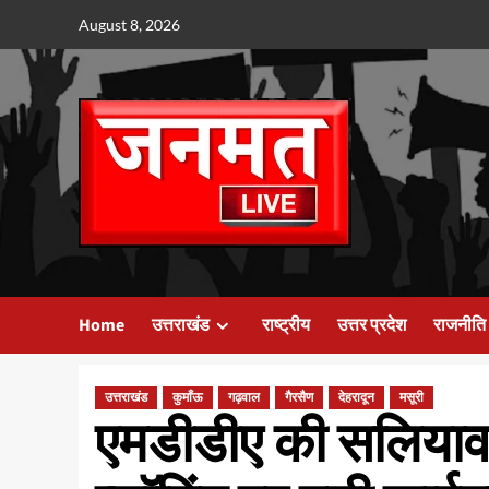
Skip
August 8, 2026
to
content
Home
उत्तराखंड
राष्ट्रीय
उत्तर प्रदेश
राजनीति
उत्तराखंड
कुमाँऊ
गढ़वाल
गैरसैण
देहरादून
मसूरी
एमडीडीए की सलियावा