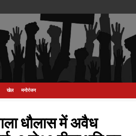
खेल
मनोरंजन
ला धौलास में अवैध