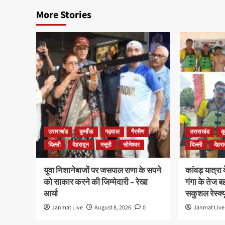
More Stories
उत्तराखंड
कुमाँऊ
गढ़वाल
गैरसैण
उत्तराखंड
क
दिल्ली
देहरादून
मसूरी
सोमेश्वर
दिल्ली
देहरा
युवा निशानेबाजों पर जसपाल राणा के सपने
कांवड़ यात्रा
को साकार करने की जिम्मेदारी – रेखा
गंगा के तेज ब
आर्या
सकुशल रेस्क्य
Janmat Live
August 8, 2026
0
Janmat Live