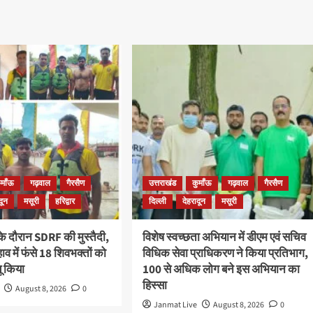
ुमाँऊ
गढ़वाल
गैरसैण
उत्तराखंड
कुमाँऊ
गढ़वाल
गैरसैण
दून
मसूरी
हरिद्वार
दिल्ली
देहरादून
मसूरी
 के दौरान SDRF की मुस्तैदी,
विशेष स्वच्छता अभियान में डीएम एवं सचिव
हाव में फंसे 18 शिवभक्तों को
विधिक सेवा प्राधिकरण ने किया प्रतिभाग,
ू किया
100 से अधिक लोग बने इस अभियान का
हिस्सा
August 8, 2026
0
Janmat Live
August 8, 2026
0