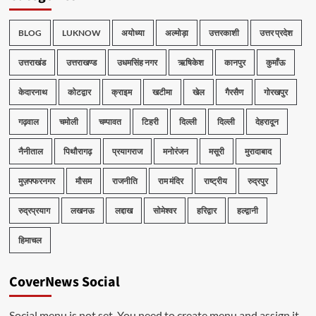
BLOG
LUKNOW
अयोध्या
अल्मोड़ा
उत्तरकाशी
उत्तर प्रदेश
उत्तराखंड
उत्तराखण्ड
उधमसिंह नगर
ऋषिकेश
कानपुर
कुमाँऊ
केदारनाथ
कोटद्वार
क्राइम
खटीमा
खेल
गैरसैण
गोरखपुर
गढ़वाल
चमोली
चम्पावत
टिहरी
दिल्ली
दिल्ली
देहरादून
नैनीताल
पिथौरागढ़
प्रयागराज
मनोरंजन
मसूरी
मुरादाबाद
मुज़फ्फरनगर
मौसम
राजनीति
राम मंदिर
राष्ट्रीय
रुद्रपुर
रुद्रप्रयाग
लखनऊ
लद्दाख
सोमेश्वर
हरिद्वार
हल्द्वानी
हिमाचल
CoverNews Social
Social menu is not set. You need to create menu and assign it