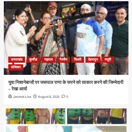
उत्तराखंड
कुमाँऊ
गढ़वाल
गैरसैण
दिल्ली
देहरादून
मसूरी
सोमेश्वर
युवा निशानेबाजों पर जसपाल राणा के सपने को साकार करने की जिम्मेदारी
– रेखा आर्या
Janmat Live
August 8, 2026
0