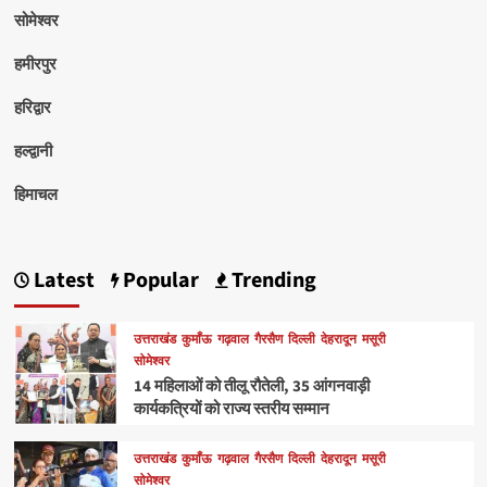
सोमेश्वर
हमीरपुर
हरिद्वार
हल्द्वानी
हिमाचल
Latest
Popular
Trending
उत्तराखंड
कुमाँऊ
गढ़वाल
गैरसैण
दिल्ली
देहरादून
मसूरी
सोमेश्वर
14 महिलाओं को तीलू रौतेली, 35 आंगनवाड़ी
कार्यकत्रियों को राज्य स्तरीय सम्मान
उत्तराखंड
कुमाँऊ
गढ़वाल
गैरसैण
दिल्ली
देहरादून
मसूरी
सोमेश्वर