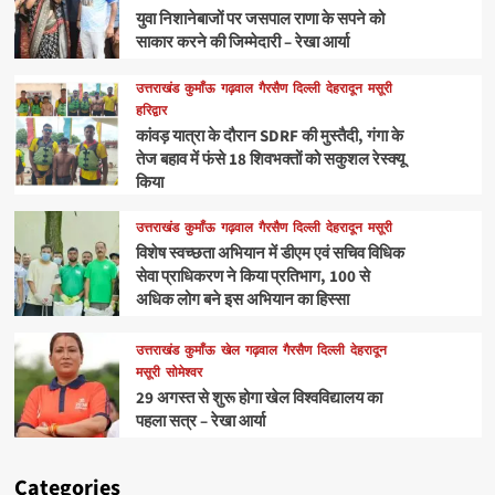
युवा निशानेबाजों पर जसपाल राणा के सपने को
साकार करने की जिम्मेदारी – रेखा आर्या
उत्तराखंड
कुमाँऊ
गढ़वाल
गैरसैण
दिल्ली
देहरादून
मसूरी
हरिद्वार
कांवड़ यात्रा के दौरान SDRF की मुस्तैदी, गंगा के
तेज बहाव में फंसे 18 शिवभक्तों को सकुशल रेस्क्यू
किया
उत्तराखंड
कुमाँऊ
गढ़वाल
गैरसैण
दिल्ली
देहरादून
मसूरी
विशेष स्वच्छता अभियान में डीएम एवं सचिव विधिक
सेवा प्राधिकरण ने किया प्रतिभाग, 100 से
अधिक लोग बने इस अभियान का हिस्सा
उत्तराखंड
कुमाँऊ
खेल
गढ़वाल
गैरसैण
दिल्ली
देहरादून
मसूरी
सोमेश्वर
29 अगस्त से शुरू होगा खेल विश्वविद्यालय का
पहला सत्र – रेखा आर्या
Categories