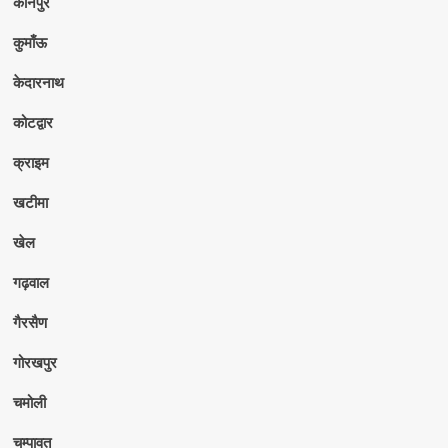
कानपुर
कुमाँऊ
केदारनाथ
कोटद्वार
क्राइम
खटीमा
खेल
गढ़वाल
गैरसैण
गोरखपुर
चमोली
चम्पावत