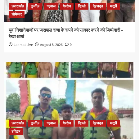
उत्तराखंड
कुमाँऊ
गढ़वाल
गैरसैण
दिल्ली
देहरादून
मसूरी
सोमेश्वर
युवा निशानेबाजों पर जसपाल राणा के सपने को साकार करने की जिम्मेदारी –
रेखा आर्या
Janmat Live
August 8, 2026
0
उत्तराखंड
कुमाँऊ
गढ़वाल
गैरसैण
दिल्ली
देहरादून
मसूरी
हरिद्वार