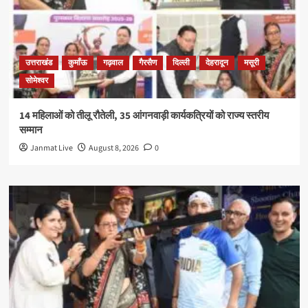
उत्तराखंड
कुमाँऊ
गढ़वाल
गैरसैण
दिल्ली
देहरादून
मसूरी
सोमेश्वर
14 महिलाओं को तीलू रौतेली, 35 आंगनवाड़ी कार्यकत्रियों को राज्य स्तरीय
सम्मान
Janmat Live
August 8, 2026
0