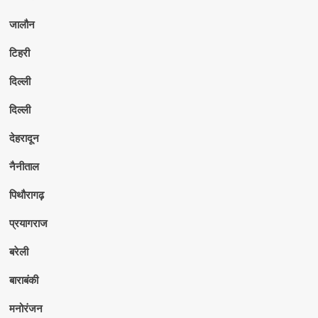
जालौन
टिहरी
दिल्ली
दिल्ली
देहरादून
नैनीताल
पिथौरागढ़
प्रयागराज
बरेली
बाराबंकी
मनोरंजन