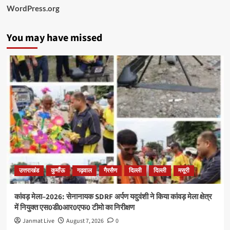
WordPress.org
You may have missed
उत्तराखंड
कुमाँऊ
गढ़वाल
गैरसैण
दिल्ली
दिल्ली
मसूरी
कांवड़ मेला–2026: सेनानायक SDRF अर्पण यदुवंशी ने किया कांवड़ मेला क्षेत्र
में नियुक्त एस0डी0आर0एफ0 टीमो का निरीक्षण
Janmat Live
August 7, 2026
0