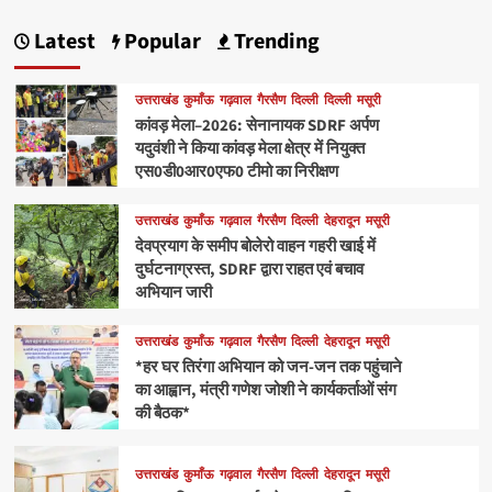
Latest
Popular
Trending
उत्तराखंड
कुमाँऊ
गढ़वाल
गैरसैण
दिल्ली
दिल्ली
मसूरी
कांवड़ मेला–2026: सेनानायक SDRF अर्पण
यदुवंशी ने किया कांवड़ मेला क्षेत्र में नियुक्त
एस0डी0आर0एफ0 टीमो का निरीक्षण
उत्तराखंड
कुमाँऊ
गढ़वाल
गैरसैण
दिल्ली
देहरादून
मसूरी
देवप्रयाग के समीप बोलेरो वाहन गहरी खाई में
दुर्घटनाग्रस्त, SDRF द्वारा राहत एवं बचाव
अभियान जारी
उत्तराखंड
कुमाँऊ
गढ़वाल
गैरसैण
दिल्ली
देहरादून
मसूरी
*हर घर तिरंगा अभियान को जन-जन तक पहुंचाने
का आह्वान, मंत्री गणेश जोशी ने कार्यकर्ताओं संग
की बैठक*
उत्तराखंड
कुमाँऊ
गढ़वाल
गैरसैण
दिल्ली
देहरादून
मसूरी