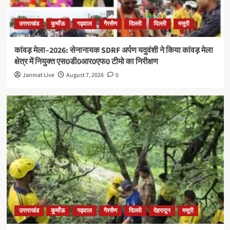
उत्तराखंड
कुमाँऊ
गढ़वाल
गैरसैण
दिल्ली
दिल्ली
मसूरी
कांवड़ मेला–2026: सेनानायक SDRF अर्पण यदुवंशी ने किया कांवड़ मेला
क्षेत्र में नियुक्त एस0डी0आर0एफ0 टीमो का निरीक्षण
Janmat Live
August 7, 2026
0
उत्तराखंड
कुमाँऊ
गढ़वाल
गैरसैण
दिल्ली
देहरादून
मसूरी