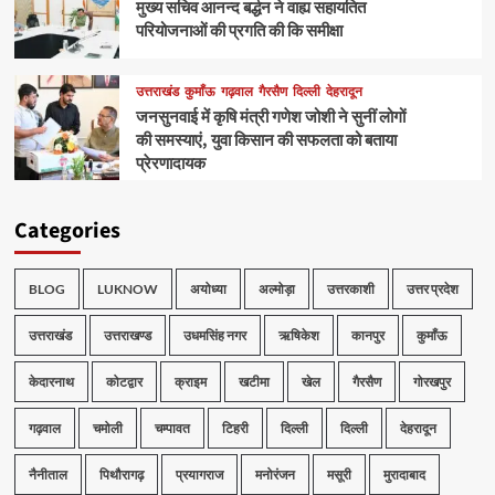
मुख्य सचिव आनन्द बर्द्धन ने वाह्य सहायतित
परियोजनाओं की प्रगति की कि समीक्षा
उत्तराखंड
कुमाँऊ
गढ़वाल
गैरसैण
दिल्ली
देहरादून
जनसुनवाई में कृषि मंत्री गणेश जोशी ने सुनीं लोगों
की समस्याएं, युवा किसान की सफलता को बताया
प्रेरणादायक
Categories
BLOG
LUKNOW
अयोध्या
अल्मोड़ा
उत्तरकाशी
उत्तर प्रदेश
उत्तराखंड
उत्तराखण्ड
उधमसिंह नगर
ऋषिकेश
कानपुर
कुमाँऊ
केदारनाथ
कोटद्वार
क्राइम
खटीमा
खेल
गैरसैण
गोरखपुर
गढ़वाल
चमोली
चम्पावत
टिहरी
दिल्ली
दिल्ली
देहरादून
नैनीताल
पिथौरागढ़
प्रयागराज
मनोरंजन
मसूरी
मुरादाबाद