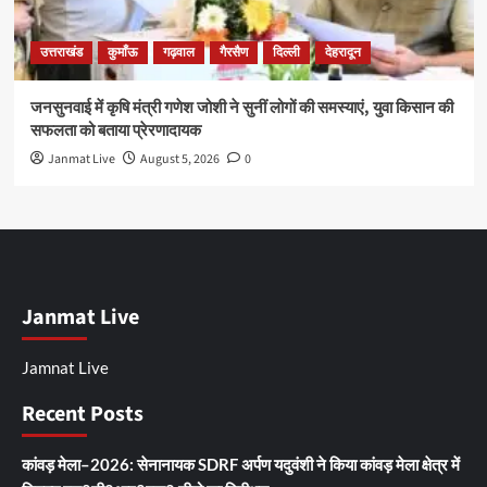
उत्तराखंड
कुमाँऊ
गढ़वाल
गैरसैण
दिल्ली
देहरादून
जनसुनवाई में कृषि मंत्री गणेश जोशी ने सुनीं लोगों की समस्याएं, युवा किसान की
सफलता को बताया प्रेरणादायक
Janmat Live
August 5, 2026
0
Janmat Live
Jamnat Live
Recent Posts
कांवड़ मेला–2026: सेनानायक SDRF अर्पण यदुवंशी ने किया कांवड़ मेला क्षेत्र में