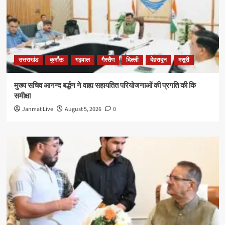
उत्तराखंड
कुमाँऊ
गढ़वाल
गैरसैण
दिल्ली
देहरादून
मसूरी
मुख्य सचिव आनन्द बर्द्धन ने वाह्य सहायतित परियोजनाओं की प्रगति की कि
समीक्षा
Janmat Live
August 5, 2026
0