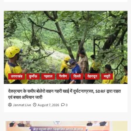
उत्तराखंड
कुमाँऊ
गढ़वाल
गैरसैण
दिल्ली
देहरादून
मसूरी
देवप्रयाग के समीप बोलेरो वाहन गहरी खाई में दुर्घटनाग्रस्त, SDRF द्वारा राहत
एवं बचाव अभियान जारी
Janmat Live
August 7, 2026
0