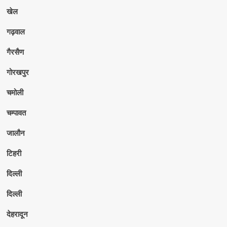
खेल
गढ़वाल
गैरसैण
गोरखपुर
चमोली
चम्पावत
जालौन
टिहरी
दिल्ली
दिल्ली
देहरादून