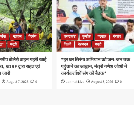
ुमाँऊ
गढ़वाल
गैरसैण
उत्तराखंड
कुमाँऊ
गढ़वाल
गैरसैण
दून
मसूरी
दिल्ली
देहरादून
मसूरी
 समीप बोलेरो वाहन गहरी खाई
*हर घर तिरंगा अभियान को जन-जन तक
रस्त, SDRF द्वारा राहत एवं
पहुंचाने का आह्वान, मंत्री गणेश जोशी ने
 जारी
कार्यकर्ताओं संग की बैठक*
August 7, 2026
0
Janmat Live
August 5, 2026
0