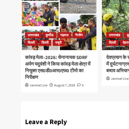
उत्तराखंड
कुमाँऊ
गढ़वाल
गैरसैण
उत्तराखंड
क
दिल्ली
दिल्ली
मसूरी
दिल्ली
देहरा
कांवड़ मेला–2026: सेनानायक SDRF
देवप्रयाग के
अर्पण यदुवंशी ने किया कांवड़ मेला क्षेत्र में
में दुर्घटनाग्
नियुक्त एस0डी0आर0एफ0 टीमो का
बचाव अभियान
निरीक्षण
Janmat Live
Janmat Live
August 7, 2026
0
Leave a Reply