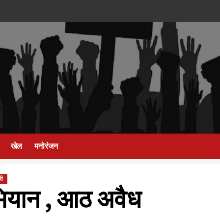
खेल
मनोरंजन
री
भियान , आठ अवैध