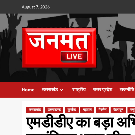
Skip
August 7, 2026
to
content
Home
उत्तराखंड
राष्ट्रीय
उत्तर प्रदेश
राजनीति
उत्तराखंड
उत्तराखण्ड
कुमाँऊ
गढ़वाल
गैरसैण
देहरादून
मसू
एमडीडीए का बड़ा अ