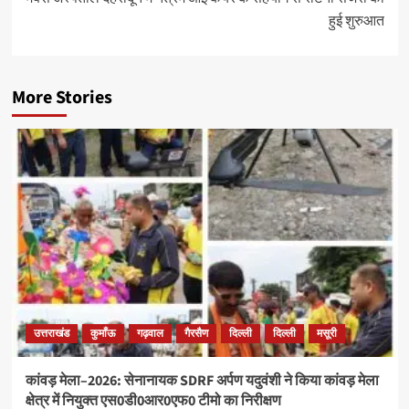
हुई शुरुआत
More Stories
उत्तराखंड
कुमाँऊ
गढ़वाल
गैरसैण
दिल्ली
दिल्ली
मसूरी
कांवड़ मेला–2026: सेनानायक SDRF अर्पण यदुवंशी ने किया कांवड़ मेला
क्षेत्र में नियुक्त एस0डी0आर0एफ0 टीमो का निरीक्षण