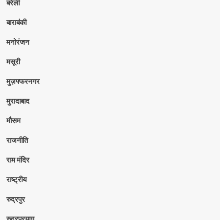
बरेली
बाराबंकी
मनोरंजन
मसूरी
मुज़फ्फरनगर
मुरादाबाद
मौसम
राजनीति
राम मंदिर
राष्ट्रीय
रुद्रपुर
रुद्रप्रयाग