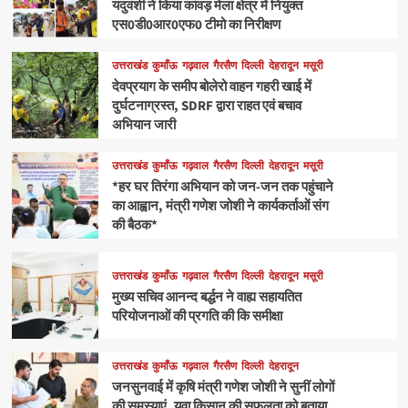
यदुवंशी ने किया कांवड़ मेला क्षेत्र में नियुक्त
एस0डी0आर0एफ0 टीमो का निरीक्षण
उत्तराखंड
कुमाँऊ
गढ़वाल
गैरसैण
दिल्ली
देहरादून
मसूरी
देवप्रयाग के समीप बोलेरो वाहन गहरी खाई में
दुर्घटनाग्रस्त, SDRF द्वारा राहत एवं बचाव
अभियान जारी
उत्तराखंड
कुमाँऊ
गढ़वाल
गैरसैण
दिल्ली
देहरादून
मसूरी
*हर घर तिरंगा अभियान को जन-जन तक पहुंचाने
का आह्वान, मंत्री गणेश जोशी ने कार्यकर्ताओं संग
की बैठक*
उत्तराखंड
कुमाँऊ
गढ़वाल
गैरसैण
दिल्ली
देहरादून
मसूरी
मुख्य सचिव आनन्द बर्द्धन ने वाह्य सहायतित
परियोजनाओं की प्रगति की कि समीक्षा
उत्तराखंड
कुमाँऊ
गढ़वाल
गैरसैण
दिल्ली
देहरादून
जनसुनवाई में कृषि मंत्री गणेश जोशी ने सुनीं लोगों
की समस्याएं, युवा किसान की सफलता को बताया