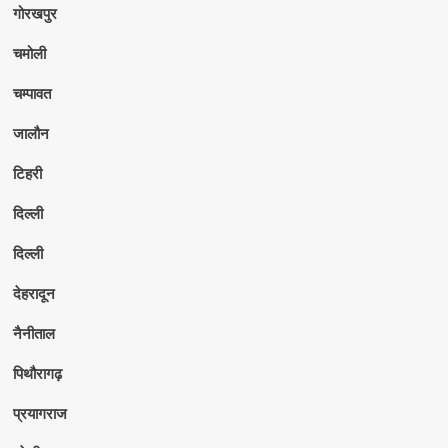
गोरखपुर
चमोली
चम्पावत
जालौन
टिहरी
दिल्ली
दिल्ली
देहरादून
नैनीताल
पिथौरागढ़
प्रयागराज