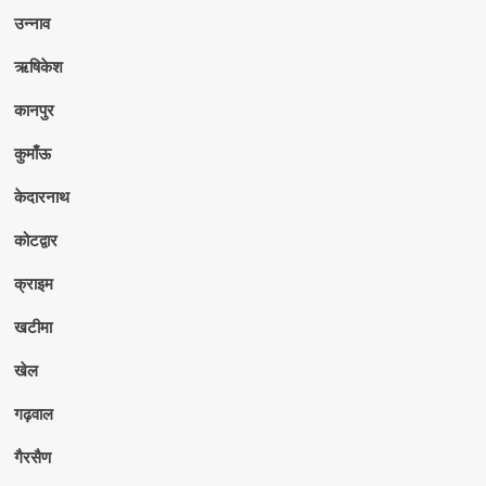
उन्नाव
ऋषिकेश
कानपुर
कुमाँऊ
केदारनाथ
कोटद्वार
क्राइम
खटीमा
खेल
गढ़वाल
गैरसैण