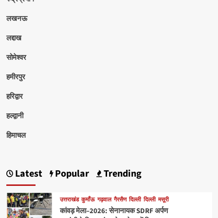
लखनऊ
लद्दाख
सोमेश्वर
हमीरपुर
हरिद्वार
हल्द्वानी
हिमाचल
Latest
Popular
Trending
उत्तराखंड
कुमाँऊ
गढ़वाल
गैरसैण
दिल्ली
दिल्ली
मसूरी
कांवड़ मेला–2026: सेनानायक SDRF अर्पण