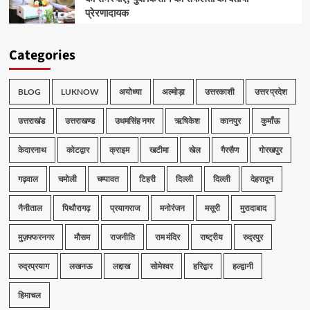
प्रेरणादायक
Categories
BLOG
LUKNOW
अयोध्या
अल्मोड़ा
उत्तरकाशी
उत्तर प्रदेश
उत्तराखंड
उत्तराखण्ड
उधमसिंह नगर
ऋषिकेश
कानपुर
कुमाँऊ
केदारनाथ
कोटद्वार
क्राइम
खटीमा
खेल
गैरसैण
गोरखपुर
गढ़वाल
चमोली
चम्पावत
टिहरी
दिल्ली
दिल्ली
देहरादून
नैनीताल
पिथौरागढ़
प्रयागराज
मनोरंजन
मसूरी
मुरादाबाद
मुज़फ्फरनगर
मौसम
राजनीति
राम मंदिर
राष्ट्रीय
रुद्रपुर
रुद्रप्रयाग
लखनऊ
लद्दाख
सोमेश्वर
हरिद्वार
हल्द्वानी
हिमाचल