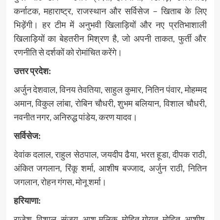
कर्नाटक, महाराष्ट्र, राजस्थान और सर्विसेज – खिताब के लिए
भिड़ेंगी। हर टीम में अनुभवी खिलाड़ियों और नए प्रतिभाशाली
खिलाड़ियों का बेहतरीन मिश्रण है, जो अपनी ताकत, फुर्ती और
रणनीति से दर्शकों को रोमांचित करेंगे।
उत्तर प्रदेश:
अर्जुन देशवाल, विनय तेवतिया, साहुल कुमार, नितिन पंवार, मोहम्मद
अमान, विकुल लांबा, रोबिन चौधरी, शुभम बलियान, विशाल चौधरी,
नवनीत नगर, अनिरुद्ध पांडेय, करण यादव।
सर्विसेज:
देवांक दलाल, राहुल सेठपाल, जयदीप ढैया, भरत हूडा, दीपक राठी,
अंकित जगलान, रिंकू शर्मा, आशीष बज्जाद, अर्जुन राठी, नितिन
जगलान, रोहन गंगस, मोनू शर्मा।
हरियाणा:
राजेश, विशाल, संजय, आशु मलिक, मोहित गोयत, मोहित, आशीष,