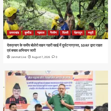
उत्तराखंड
कुमाँऊ
गढ़वाल
गैरसैण
दिल्ली
देहरादून
मसूरी
देवप्रयाग के समीप बोलेरो वाहन गहरी खाई में दुर्घटनाग्रस्त, SDRF द्वारा राहत
एवं बचाव अभियान जारी
Janmat Live
August 7, 2026
0