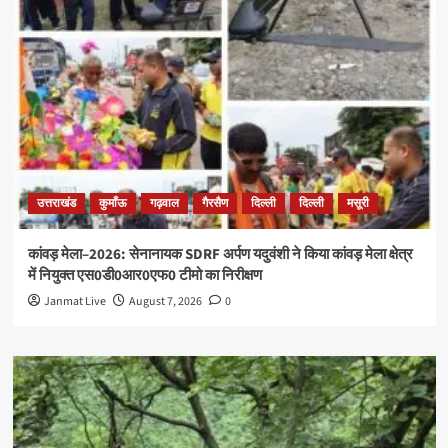
उत्तराखंड
कुमाँऊ
गढ़वाल
गैरसैण
दिल्ली
दिल्ली
मसूरी
कांवड़ मेला–2026: सेनानायक SDRF अर्पण यदुवंशी ने किया कांवड़ मेला क्षेत्र
में नियुक्त एस0डी0आर0एफ0 टीमो का निरीक्षण
Janmat Live
August 7, 2026
0