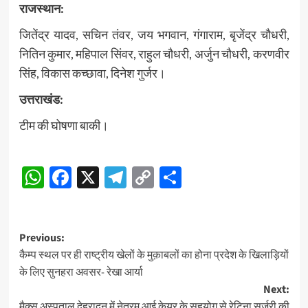
राजस्थान:
जितेंद्र यादव, सचिन तंवर, जय भगवान, गंगाराम, बृजेंद्र चौधरी,
नितिन कुमार, महिपाल सिंवर, राहुल चौधरी, अर्जुन चौधरी, करणवीर
सिंह, विकास कच्छावा, दिनेश गुर्जर।
उत्तराखंड:
टीम की घोषणा बाकी।
Post
WhatsApp
Facebook
X
Telegram
Copy
Share
Navigation
Link
Post
Previous:
कैम्प स्थल पर ही राष्ट्रीय खेलों के मुक़ाबलों का होना प्रदेश के खिलाड़ियों
navigation
के लिए सुनहरा अवसर- रेखा आर्या
Next:
मैक्स अस्पताल देहरादून में नेत्रम आई केयर के सहयोग से रेटिना सर्जरी की