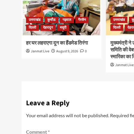
उत्तराखंड
कुमाँऊ
गढ़वाल
गैरसैण
उत्तराखंड
क
दिल्ली
देहरादून
मसूरी
दिल्ली
देहरा
हर घर लहराएगा दून का हैंडमेड तिरंगा
मुख्यमंत्री ने
समिति की वेब
Janmat Live
August 9, 2026
0
स्मारिका का
Janmat Live
Leave a Reply
Your email address will not be published.
Required fi
Comment
*