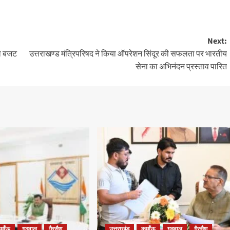
Next:
का बजट
उत्तराखण्ड मंत्रिपरिषद ने किया ऑपरेशन सिंदूर की सफलता पर भारतीय
सेना का अभिनंदन प्रस्ताव पारित
ुमाँऊ
गढ़वाल
गैरसैण
उत्तराखंड
कुमाँऊ
गढ़वाल
गैरसैण