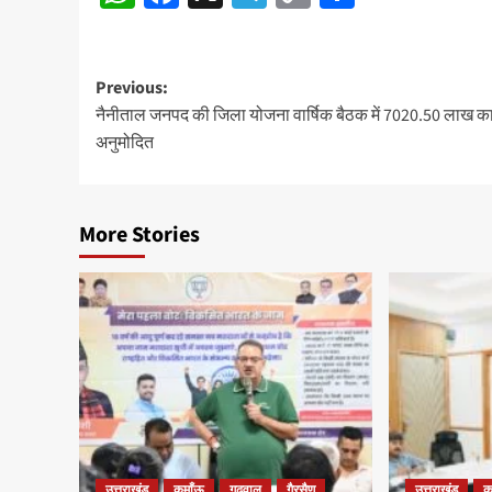
Link
Post
Previous:
नैनीताल जनपद की जिला योजना वार्षिक बैठक में 7020.50 लाख 
navigation
अनुमोदित
More Stories
उत्तराखंड
कुमाँऊ
गढ़वाल
गैरसैण
उत्तराखंड
क