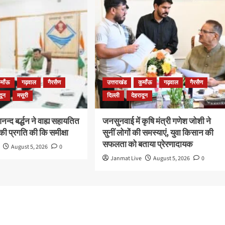
ुमाँऊ
गढ़वाल
गैरसैण
उत्तराखंड
कुमाँऊ
गढ़वाल
गैरसैण
दून
मसूरी
दिल्ली
देहरादून
न्द बर्द्धन ने वाह्य सहायतित
जनसुनवाई में कृषि मंत्री गणेश जोशी ने
ी प्रगति की कि समीक्षा
सुनीं लोगों की समस्याएं, युवा किसान की
सफलता को बताया प्रेरणादायक
August 5, 2026
0
Janmat Live
August 5, 2026
0