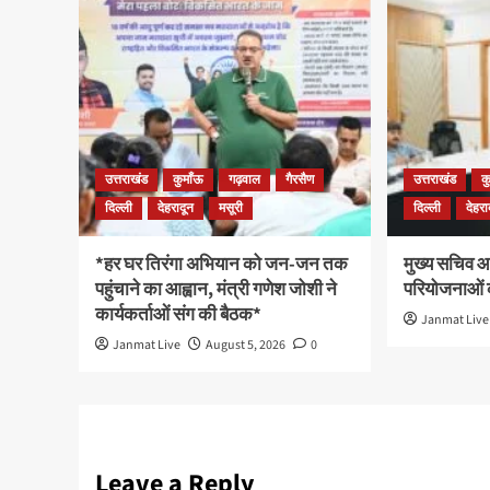
उत्तराखंड
कुमाँऊ
गढ़वाल
गैरसैण
उत्तराखंड
क
दिल्ली
देहरादून
मसूरी
दिल्ली
देहरा
*हर घर तिरंगा अभियान को जन-जन तक
मुख्य सचिव आन
पहुंचाने का आह्वान, मंत्री गणेश जोशी ने
परियोजनाओं क
कार्यकर्ताओं संग की बैठक*
Janmat Live
Janmat Live
August 5, 2026
0
Leave a Reply