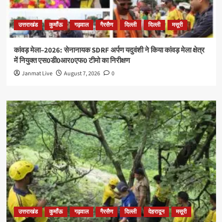
उत्तराखंड
कुमाँऊ
गढ़वाल
गैरसैण
दिल्ली
दिल्ली
मसूरी
कांवड़ मेला–2026: सेनानायक SDRF अर्पण यदुवंशी ने किया कांवड़ मेला क्षेत्र
में नियुक्त एस0डी0आर0एफ0 टीमो का निरीक्षण
Janmat Live
August 7, 2026
0
उत्तराखंड
कुमाँऊ
गढ़वाल
गैरसैण
दिल्ली
देहरादून
मसूरी