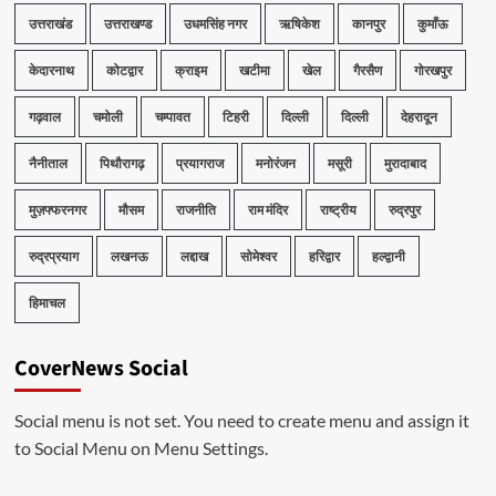
उत्तराखंड
उत्तराखण्ड
उधमसिंह नगर
ऋषिकेश
कानपुर
कुमाँऊ
केदारनाथ
कोटद्वार
क्राइम
खटीमा
खेल
गैरसैण
गोरखपुर
गढ़वाल
चमोली
चम्पावत
टिहरी
दिल्ली
दिल्ली
देहरादून
नैनीताल
पिथौरागढ़
प्रयागराज
मनोरंजन
मसूरी
मुरादाबाद
मुज़फ्फरनगर
मौसम
राजनीति
राम मंदिर
राष्ट्रीय
रुद्रपुर
रुद्रप्रयाग
लखनऊ
लद्दाख
सोमेश्वर
हरिद्वार
हल्द्वानी
हिमाचल
CoverNews Social
Social menu is not set. You need to create menu and assign it
to Social Menu on Menu Settings.