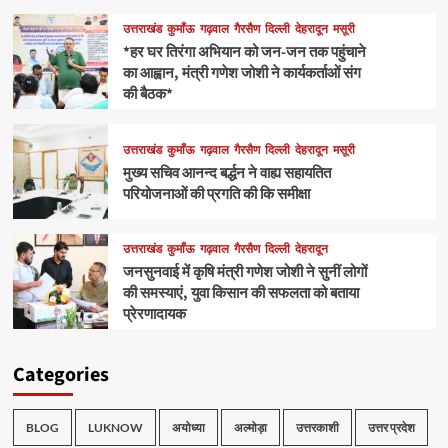
उत्तराखंड
कुमाँऊ
गढ़वाल
गैरसैण
दिल्ली
देहरादून
मसूरी
*हर घर तिरंगा अभियान को जन-जन तक पहुंचाने
का आह्वान, मंत्री गणेश जोशी ने कार्यकर्ताओं संग
की बैठक*
उत्तराखंड
कुमाँऊ
गढ़वाल
गैरसैण
दिल्ली
देहरादून
मसूरी
मुख्य सचिव आनन्द बर्द्धन ने वाह्य सहायतित
परियोजनाओं की प्रगति की कि समीक्षा
उत्तराखंड
कुमाँऊ
गढ़वाल
गैरसैण
दिल्ली
देहरादून
जनसुनवाई में कृषि मंत्री गणेश जोशी ने सुनीं लोगों
की समस्याएं, युवा किसान की सफलता को बताया
प्रेरणादायक
Categories
BLOG
LUKNOW
अयोध्या
अल्मोड़ा
उत्तरकाशी
उत्तर प्रदेश