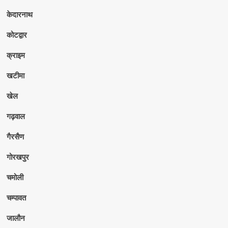
केदारनाथ
कोटद्वार
क्राइम
खटीमा
खेल
गढ़वाल
गैरसैण
गोरखपुर
चमोली
चम्पावत
जालौन