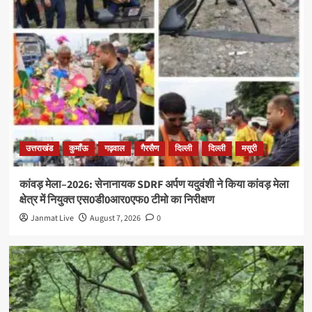
उत्तराखंड
कुमाँऊ
गढ़वाल
गैरसैण
दिल्ली
दिल्ली
मसूरी
कांवड़ मेला–2026: सेनानायक SDRF अर्पण यदुवंशी ने किया कांवड़ मेला
क्षेत्र में नियुक्त एस0डी0आर0एफ0 टीमो का निरीक्षण
Janmat Live
August 7, 2026
0