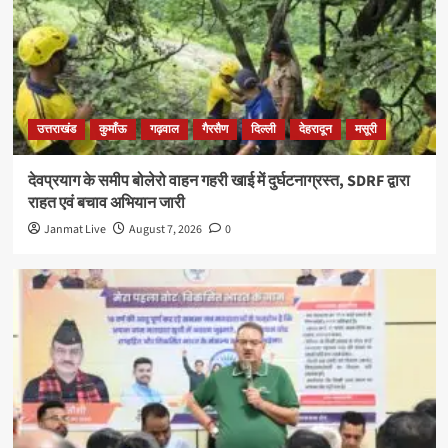
उत्तराखंड
कुमाँऊ
गढ़वाल
गैरसैण
दिल्ली
देहरादून
मसूरी
देवप्रयाग के समीप बोलेरो वाहन गहरी खाई में दुर्घटनाग्रस्त, SDRF द्वारा
राहत एवं बचाव अभियान जारी
Janmat Live
August 7, 2026
0