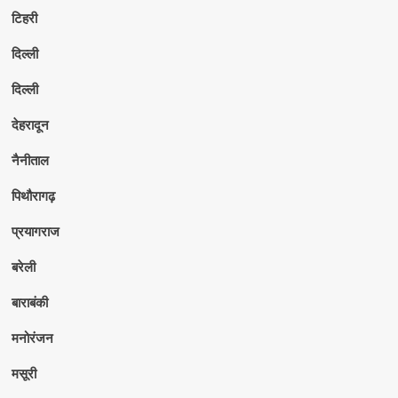
टिहरी
दिल्ली
दिल्ली
देहरादून
नैनीताल
पिथौरागढ़
प्रयागराज
बरेली
बाराबंकी
मनोरंजन
मसूरी