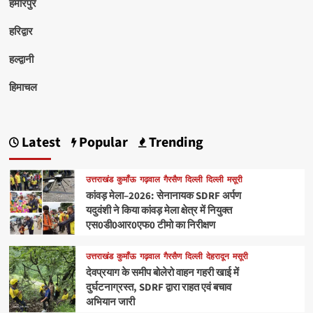
हमीरपुर
हरिद्वार
हल्द्वानी
हिमाचल
Latest
Popular
Trending
उत्तराखंड
कुमाँऊ
गढ़वाल
गैरसैण
दिल्ली
दिल्ली
मसूरी
कांवड़ मेला–2026: सेनानायक SDRF अर्पण
यदुवंशी ने किया कांवड़ मेला क्षेत्र में नियुक्त
एस0डी0आर0एफ0 टीमो का निरीक्षण
उत्तराखंड
कुमाँऊ
गढ़वाल
गैरसैण
दिल्ली
देहरादून
मसूरी
देवप्रयाग के समीप बोलेरो वाहन गहरी खाई में
दुर्घटनाग्रस्त, SDRF द्वारा राहत एवं बचाव
अभियान जारी