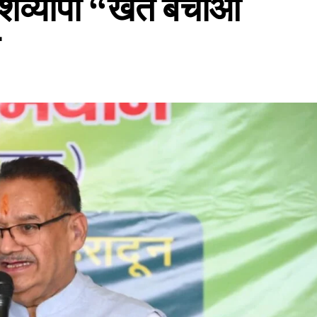
ेशव्यापी “खेत बचाओ