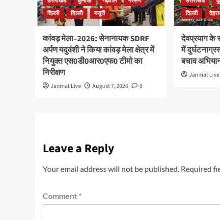
उत्तराखंड
कुमाँऊ
गढ़वाल
गैरसैण
उत्तराखंड
क
दिल्ली
दिल्ली
मसूरी
दिल्ली
देहरा
कांवड़ मेला–2026: सेनानायक SDRF
देवप्रयाग के
अर्पण यदुवंशी ने किया कांवड़ मेला क्षेत्र में
में दुर्घटनाग्
नियुक्त एस0डी0आर0एफ0 टीमो का
बचाव अभियान
निरीक्षण
Janmat Live
Janmat Live
August 7, 2026
0
Leave a Reply
Your email address will not be published.
Required fi
Comment
*