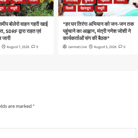
ुमाँऊ
गढ़वाल
गैरसैण
उत्तराखंड
कुमाँऊ
गढ़वाल
गैरसैण
दून
मसूरी
दिल्ली
देहरादून
मसूरी
 समीप बोलेरो वाहन गहरी खाई
*हर घर तिरंगा अभियान को जन-जन तक
रस्त, SDRF द्वारा राहत एवं
पहुंचाने का आह्वान, मंत्री गणेश जोशी ने
 जारी
कार्यकर्ताओं संग की बैठक*
August 7, 2026
0
Janmat Live
August 5, 2026
0
elds are marked
*