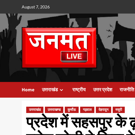
Skip
August 7, 2026
to
content
Home
उत्तराखंड
राष्ट्रीय
उत्तर प्रदेश
राजनीति
उत्तराखंड
उत्तराखण्ड
कुमाँऊ
गढ़वाल
देहरादून
मसूरी
प्रदेश में सहसपुर के ढ़