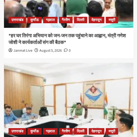
उत्तराखंड
कुमाँऊ
गढ़वाल
गैरसैण
दिल्ली
देहरादून
मसूरी
*हर घर तिरंगा अभियान को जन-जन तक पहुंचाने का आह्वान, मंत्री गणेश
जोशी ने कार्यकर्ताओं संग की बैठक*
Janmat Live
August 5, 2026
0
उत्तराखंड
कुमाँऊ
गढ़वाल
गैरसैण
दिल्ली
देहरादून
मसूरी