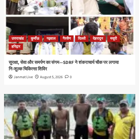
उत्तराखंड
कुमाँऊ
गढ़वाल
गैरसैण
दिल्ली
देहरादून
मसूरी
हरिद्वार
सुरक्षा, सेवा और समर्पण का संगम—SDRF ने शंकराचार्य चौक पर लगाया
निःशुल्क चिकित्सा शिविर
Janmat Live
August 5, 2026
0