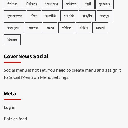
नैनीताल
पिथौरागढ़
प्रयागराज
मनोरंजन
मसूरी
मुरादाबाद
मुज़फ्फरनगर
मौसम
राजनीति
राम मंदिर
राष्ट्रीय
रुद्रपुर
रुद्रप्रयाग
लखनऊ
लद्दाख
सोमेश्वर
हरिद्वार
हल्द्वानी
हिमाचल
CoverNews Social
Social menu is not set. You need to create menu and assign it
to Social Menu on Menu Settings.
Meta
Log in
Entries feed