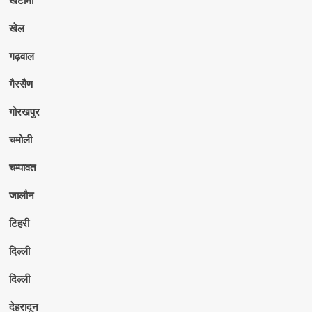
खेल
गढ़वाल
गैरसैण
गोरखपुर
चमोली
चम्पावत
जालौन
टिहरी
दिल्ली
दिल्ली
देहरादून