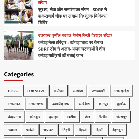
हरिद्वार
सुरक्षा, सेवा और समर्पण का संगम—SDRF ने
शंकराचार्य चौक पर लगाया निःशुल्क चिकित्सा
शिविर
उत्तराखंड
कुमाँऊ
गढ़वाल
गैरसैण
दिल्ली
देहरादून
हरिद्वार
कांवड़ मेला हरिद्वार : कांगड़ा घाट पर तैनात
SDRF टीम ने अलग-अलग घटनाओं में तीन
कांवड़ यात्रियों की बचाई जान
Categories
BLOG
LUKNOW
अयोध्या
अल्मोड़ा
उत्तरकाशी
उत्तर प्रदेश
उत्तराखंड
उत्तराखण्ड
उधमसिंह नगर
ऋषिकेश
कानपुर
कुमाँऊ
केदारनाथ
कोटद्वार
क्राइम
खटीमा
खेल
गैरसैण
गोरखपुर
गढ़वाल
चमोली
चम्पावत
टिहरी
दिल्ली
दिल्ली
देहरादून