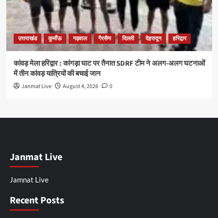
उत्तराखंड
कुमाँऊ
गढ़वाल
गैरसैण
दिल्ली
देहरादून
हरिद्वार
कांवड़ मेला हरिद्वार : कांगड़ा घाट पर तैनात SDRF टीम ने अलग-अलग घटनाओं
में तीन कांवड़ यात्रियों की बचाई जान
Janmat Live
August 4, 2026
0
Janmat Live
Jamnat Live
Recent Posts