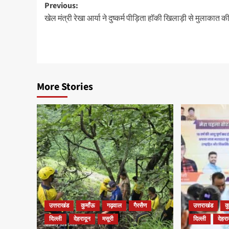
Post
Previous:
खेल मंत्री रेखा आर्या ने दुष्कर्म पीड़िता हॉकी खिलाड़ी से मुलाकात क
navigation
More Stories
उत्तराखंड
कुमाँऊ
गढ़वाल
गैरसैण
उत्तराखंड
क
दिल्ली
देहरादून
मसूरी
दिल्ली
देहरा