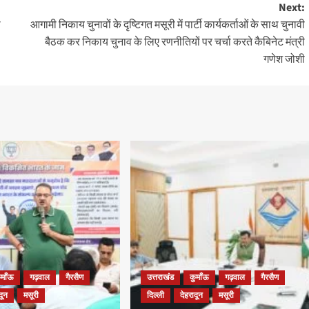
Next:
ी
आगामी निकाय चुनावों के दृष्टिगत मसूरी में पार्टी कार्यकर्ताओं के साथ चुनावी
बैठक कर निकाय चुनाव के लिए रणनीतियों पर चर्चा करते कैबिनेट मंत्री
गणेश जोशी
ुमाँऊ
गढ़वाल
गैरसैण
उत्तराखंड
कुमाँऊ
गढ़वाल
गैरसैण
दून
मसूरी
दिल्ली
देहरादून
मसूरी